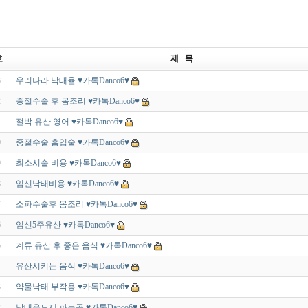
호
제 목
3
우리나라 낙태율 ♥카­톡Danco6♥
2
중절수술 후 몸조리 ♥카­톡Danco6♥
1
절박 유산 영어 ♥카­톡Danco6♥
0
중절수술 흡입술 ♥카­톡Danco6♥
9
최소시술 비용 ♥카­톡Danco6♥
8
임신낙태비용 ♥카­톡Danco6♥
7
소파수술후 몸조리 ♥카­톡Danco6♥
6
임신5주유산 ♥카­톡Danco6♥
5
계류 유산 후 좋은 음식 ♥카­톡Danco6♥
4
유산시키는 음식 ♥카­톡Danco6♥
3
약물낙태 부작용 ♥카­톡Danco6♥
2
낙태유도제 파는곳 ♥카­톡Danco6♥